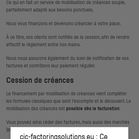
Ce qui en fait un service de mobilisation de créances souple,
parfaitement adapté aux besoins ponctuels.
Nous vous finançons et devenons créancier à votre place.
À ce titre, vos clients sont notifiés de la cession, afin de rendre
effectif le règlement entre nos mains.
Nous nous assurons également du suivi de notification de vos
factures et contrôlons leur paiement régulier.
Cession de créances
Le financement par mobilisation de créances vient compléter
les formules classiques que sont l'escompte et le découvert. La
mobilisation des créances est
possible dès la facturation
.
Vous pouvez ainsi céder des factures, mais aussi des marchés
(publics ou privés) et des situations de travaux.
cic-factoringsolutions.eu : Ce