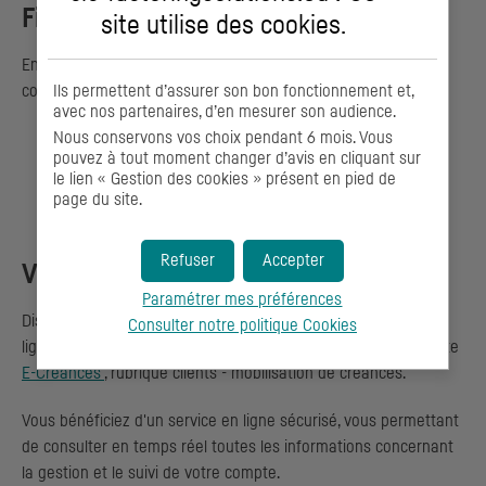
Financement
site utilise des
cookies
.
En quelques minutes, votre chargé d'affaires
CIC
établit votre
Ils permettent d’assurer son bon fonctionnement et,
contrat Express Pro. Vous disposez alors d'une :
avec nos partenaires, d’en mesurer son audience.
Nous conservons vos choix pendant 6 mois. Vous
Enveloppe de financement jusqu'à 150 000 €.
pouvez à tout moment changer d’avis en cliquant sur
Avance sur les montants dus par vos clients dans les
le lien « Gestion des cookies » présent en pied de
page du site.
24 heures qui suivent la réception de vos factures.
Refuser
Accepter
Visibilité
Paramétrer mes préférences
Disposez d'une visibilité complète, à tout moment. Un outil en
Consulter notre politique
Cookies
ligne pour une information instantanée disponible via notre site
E-Créances
, rubrique clients - mobilisation de créances.
Vous bénéficiez d'un service en ligne sécurisé, vous permettant
de consulter en temps réel toutes les informations concernant
la gestion et le suivi de votre compte.