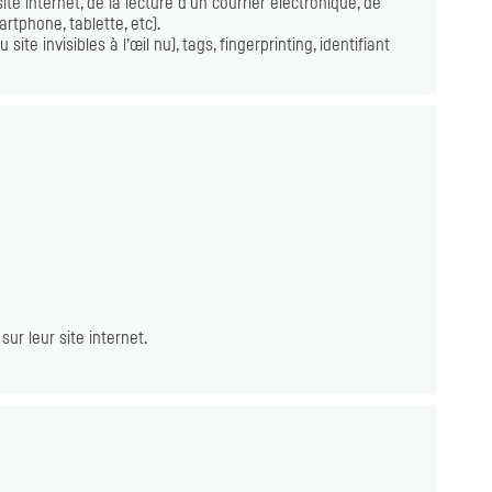
te internet, de la lecture d'un courrier électronique, de
artphone
, tablette, etc).
site invisibles à l’œil nu),
tags
,
fingerprinting
, identifiant
ur leur site internet.