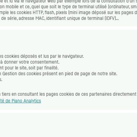
sé et lu via le navigateur
web
par exemple lors de la consultation d’un si
ation mobile et ce, quel que soit le type de terminal utilisé (ordinateur,
sm
emple les cookies
HTTP
,
flash
, pixels (mini image déposé sur les pages du 
 de série, adresse
MAC
, identifiant unique de terminal (
IDFV
)…
des
cookies
déposés et lus par le navigateur.
ite à donner votre consentement.
pour le site, soit par finalité.
en Gestion des
cookies
présent en pied de page de notre site.
s.
s
tiers en consultant les pages
cookies
de ces partenaires directement s
lité de
Piano Analytics